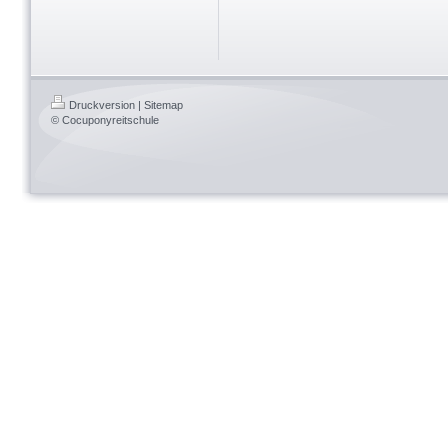
Druckversion
|
Sitemap
© Cocuponyreitschule