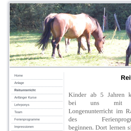
Home
Rei
Anlage
Reitunterricht
Kinder ab 5 Jahren 
Anfänger Kurse
bei uns mit
Lehrponys
Longenunterricht im 
Team
des Ferienprogr
Ferienprogramme
beginnen.
Dort lernen s
Impressionen