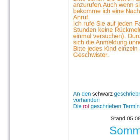
anzurufen.Auch wenn si
bekomme ich eine Nachr
Anruf.
Ich rufe Sie auf jeden F
Stunden keine Rückmeld
einmal versuchen). Dur
sich
die Anmeldung
unnö
Bitte jedes Kind einze
Geschwister.
An den
schwarz
geschriebn
vorhanden
Die
rot
geschrieben Termin
Stand 05
Somme