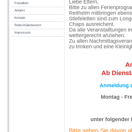
Liebe Eltern,
Fotoalben
Bitte zu allen Ferienprog
Anfahrt
Reithelm mitbringen ebens
Stiefeletten sind zum Long
Kontakt
Chaps ausreichent.
Reitschülerbereich
Da alle Veranstalltungen im
Impressum
wettergerecht anziehen.
Zu allen Nachmittagsveran
zu trinken und eine Kleini
A
Ab Dienst
Anmeldung au
Montag - Fr
18:00 
unter folgender
Bitte sehen Sie davon 