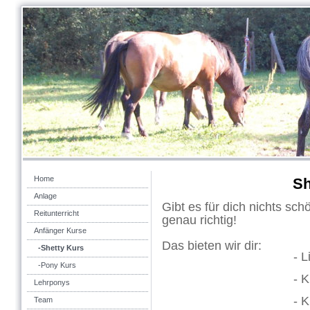
Home
Sh
Anlage
Gibt es für dich nichts sch
Reitunterricht
genau richtig!
Anfänger Kurse
Das bieten wir dir:
-Shetty Kurs
- Liebe gut e
-Pony Kurs
- Kleine G
Lehrponys
- Kindgerecht
Team