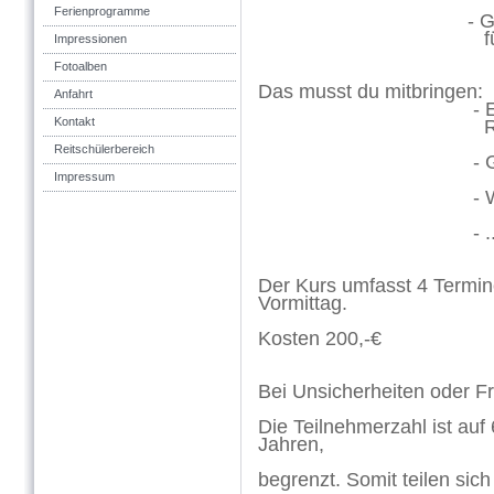
Ferienprogramme
- Gut verständl
für zu H
Impressionen
Fotoalben
Das musst du mitbringen:
Anfahrt
- Einen gutsitz
Kontakt
Reith
Reitschülerbereich
- Gummist
Impressum
- Wettergerec
- ....und jede 
Der Kurs umfasst 4 Termi
Vormittag.
Kosten 200,-€
Bei Unsicherheiten oder F
Die Teilnehmerzahl ist auf
Jahren,
begrenzt. Somit teilen sic