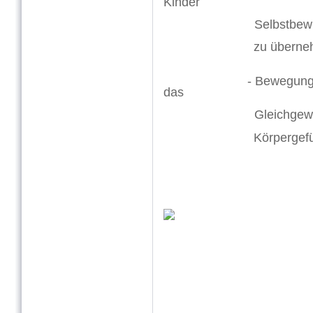
Kinder
Selbstbewusstsein
zu übern
- Bewegungsübunge
das
Gleichgewic
Körpergef